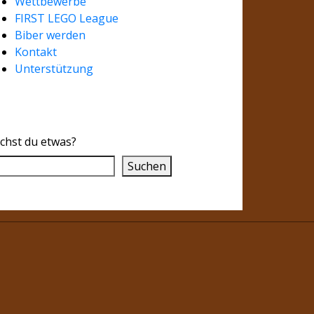
Wettbewerbe
FIRST LEGO League
Biber werden
Kontakt
Unterstützung
chst du etwas?
Suchen