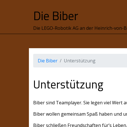
S
Die Biber
k
i
p
Die LEGO-Robotik AG an der Heinrich-von-B
t
o
c
o
n
Die Biber
Unterstützung
t
e
n
Unterstützung
t
Biber sind Teamplayer. Sie legen viel Wert
Biber wollen gemeinsam Spaß haben und un
Biber schließen Freundschaften für’s Leben.